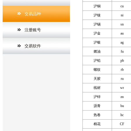
沪铜
cu
交易品种
沪镍
ni
沪锡
sn
注册账号
沪金
au
沪银
ag
交易软件
燃油
fu
沪铅
pb
螺纹
rb
天胶
ru
线材
wr
沪锌
zn
沥青
bu
热卷
hc
棉花
CF