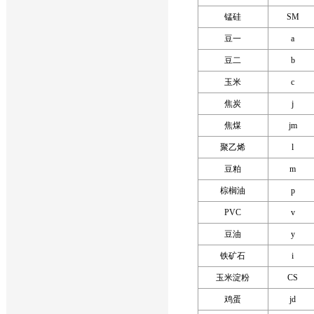
锰硅
SM
豆一
a
豆二
b
玉米
c
焦炭
j
焦煤
jm
聚乙烯
l
豆粕
m
棕榈油
p
PVC
v
豆油
y
铁矿石
i
玉米淀粉
CS
鸡蛋
jd