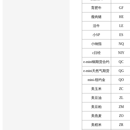
育肥牛
GF
瘦肉猪
HE
活牛
LE
小SP
ES
小纳指
NQ
c日经
NIY
e-mini铜期货合约
QC
e-mini天然气期货
QG
mini-纽约金
QO
美玉米
ZC
美豆油
ZL
美豆粕
ZM
美燕麦
ZO
美稻米
ZR