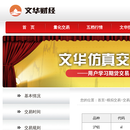
首 页
量化交易
五档行情
文华
基本情况
您的位置：首页>模拟交易>交易
交易时间
品种
代码
沪铝
al
交易规则