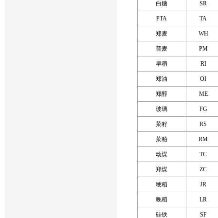
白糖
SR
PTA
TA
郑麦
WH
普麦
PM
早稻
RI
郑油
OI
郑醇
ME
玻璃
FG
菜籽
RS
菜粕
RM
动煤
TC
郑煤
ZC
粳稻
JR
晚稻
LR
硅铁
SF