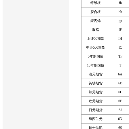
纤维板
fb
胶合板
bb
聚丙烯
pp
股指
IF
上证50期货
IH
中证500期货
IC
5年期国债
TF
10年期国债
T
澳元期货
6A
英镑期货
6B
加元期货
6C
欧元期货
6E
日元期货
6J
纽西兰元
6N
瑞士法郎
6S