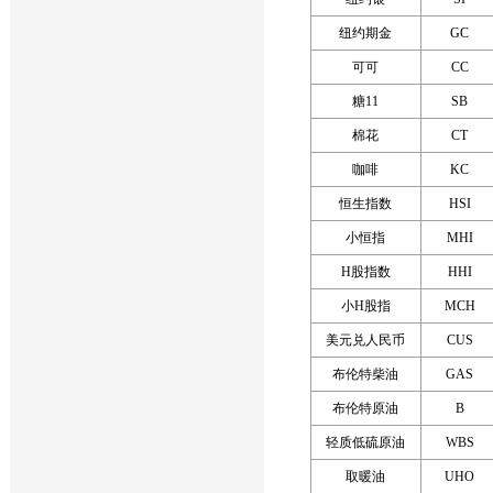
纽约期金
GC
可可
CC
糖11
SB
棉花
CT
咖啡
KC
恒生指数
HSI
小恒指
MHI
H股指数
HHI
小H股指
MCH
美元兑人民币
CUS
布伦特柴油
GAS
布伦特原油
B
轻质低硫原油
WBS
取暖油
UHO