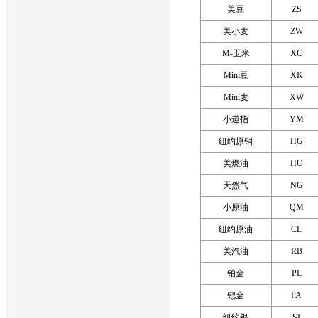
美豆
ZS
美小麦
ZW
M-玉米
XC
Mini豆
XK
Mini麦
XW
小道指
YM
纽约原铜
HG
美燃油
HO
天然气
NG
小原油
QM
纽约原油
CL
美汽油
RB
铂金
PL
钯金
PA
纽约银
SI